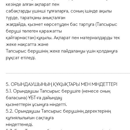
кезінде алған ақпарат пен
сабақтарды үшінші тұлғаларға, соның ішінде ақылы
түрде, таратқаны анықталған
жағдайда, қызмет көрсетуден бас тартуға (Тапсырыс
беруші төлеген қаражатты
қайтармастан) құқылы. Ақпарат пен материалдарды тек
жеке мақсатта және
Тапсырыс берушінің жеке пайдалануы үшін қолдануға
рұқсат етіледі.
_____________________________________________________
5. ОРЫНДАУШЫНЫҢ ҚҰҚЫҚТАРЫ МЕН МІНДЕТТЕРІ
5.1. Орындаушы Тапсырыс берушіге (немесе оның
баласына) ҰБТ-ға дайындау
қызметтерін ұсынуға міндетті.
5.2. Орындаушы Тапсырыс берушінің деректерінің
құпиялылығын сақтауға
міндеттенеді.