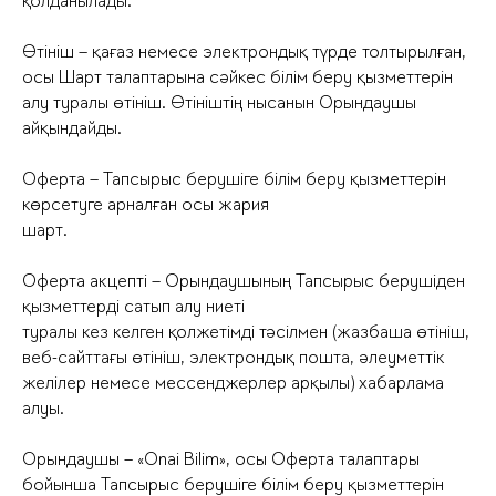
қолданылады:
Өтініш – қағаз немесе электрондық түрде толтырылған,
осы Шарт талаптарына сәйкес білім беру қызметтерін
алу туралы өтініш. Өтініштің нысанын Орындаушы
айқындайды.
Оферта – Тапсырыс берушіге білім беру қызметтерін
көрсетуге арналған осы жария
шарт.
Оферта акцепті – Орындаушының Тапсырыс берушіден
қызметтерді сатып алу ниеті
туралы кез келген қолжетімді тәсілмен (жазбаша өтініш,
веб-сайттағы өтініш, электрондық пошта, әлеуметтік
желілер немесе мессенджерлер арқылы) хабарлама
алуы.
Орындаушы – «Onai Bilim», осы Оферта талаптары
бойынша Тапсырыс берушіге білім беру қызметтерін