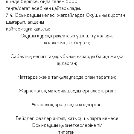
ішінде берілсе, онда төлем 5000
теңге/сағат есебінен қайтарылады.
7.4. Орындаушы келесі жағдайларда Оқушыны курстан
шығарып, ақшаны
қайтармауға құқылы:
Оқушы курсқа рұқсатсыз үшінші тұлғаларға
қолжетімділік берген;
Сабақтың негізгі тақырыбынан назарды басқа жаққа
аударған;
Чаттарда және талқылауларда спам таратқан;
Жарнамалық материалдарды орналастырған;
Ұлтаралық араздықты қоздырған;
Бейәдеп сөздер айтып, қатысушыларға немесе
Орындаушы қызметкерлеріне тіл
тигізген;