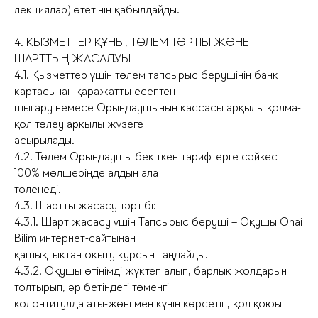
лекциялар) өтетінін қабылдайды.
4. ҚЫЗМЕТТЕР ҚҰНЫ, ТӨЛЕМ ТӘРТІБІ ЖӘНЕ
ШАРТТЫҢ ЖАСАЛУЫ
4.1. Қызметтер үшін төлем тапсырыс берушінің банк
картасынан қаражатты есептен
шығару немесе Орындаушының кассасы арқылы қолма-
қол төлеу арқылы жүзеге
асырылады.
4.2. Төлем Орындаушы бекіткен тарифтерге сәйкес
100% мөлшерінде алдын ала
төленеді.
4.3. Шартты жасасу тәртібі:
4.3.1. Шарт жасасу үшін Тапсырыс беруші – Оқушы Onai
Bilim интернет-сайтынан
қашықтықтан оқыту курсын таңдайды.
4.3.2. Оқушы өтінімді жүктеп алып, барлық жолдарын
толтырып, әр бетіндегі төменгі
колонтитулда аты-жөні мен күнін көрсетіп, қол қоюы