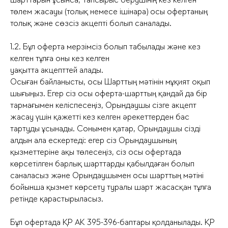
төлем жасауы (толық немесе ішінара) осы офертаның
толық және сөзсіз акцепті болып саналады.
1.2. Бұл оферта мерзімсіз болып табылады және кез
келген тұлға оны кез келген
уақытта акцепттей алады.
Осыған байланысты, осы Шарттың мәтінін мұқият оқып
шығыңыз. Егер сіз осы оферта-шарттың қандай да бір
тармағымен келіспесеңіз, Орындаушы сізге акцепт
жасау үшін қажетті кез келген әрекеттерден бас
тартуды ұсынады. Сонымен қатар, Орындаушы сізді
алдын ала ескертеді: егер сіз Орындаушының
қызметтеріне ақы төлесеңіз, сіз осы офертада
көрсетілген барлық шарттарды қабылдаған болып
саналасыз және Орындаушымен осы шарттың мәтіні
бойынша қызмет көрсету туралы шарт жасасқан тұлға
ретінде қарастырыласыз.
Бұл офертада ҚР АК 395-396-баптары қолданылады. ҚР