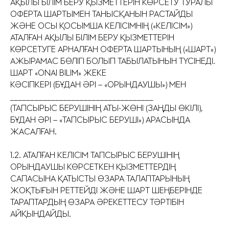
АҚЫЛЫ БІЛІМ БЕРУ ҚЫЗМЕТТЕРІН КӨРСЕТУ ТУРАЛЫ
ОФЕРТА ШАРТЫМЕН ТАНЫСҚАНЫН РАСТАЙДЫ
ЖӘНЕ ОСЫ ҚОСЫМША КЕЛІСІМНІҢ («КЕЛІСІМ»)
АТАЛҒАН АҚЫЛЫ БІЛІМ БЕРУ ҚЫЗМЕТТЕРІН
КӨРСЕТУГЕ АРНАЛҒАН ОФЕРТА ШАРТЫНЫҢ («ШАРТ»)
АЖЫРАМАС БӨЛІГІ БОЛЫП ТАБЫЛАТЫНЫН ТҮСІНЕДІ.
ШАРТ «ONAI BILIM» ЖЕКЕ
КӘСІПКЕРІ (БҰДАН ӘРІ – «ОРЫНДАУШЫ») МЕН
___________________________________
(ТАПСЫРЫС БЕРУШІНІҢ АТЫ-ЖӨНІ (ЗАҢДЫ ӨКІЛІ),
БҰДАН ӘРІ – «ТАПСЫРЫС БЕРУШІ») АРАСЫНДА
ЖАСАЛҒАН.
1.2. АТАЛҒАН КЕЛІСІМ ТАПСЫРЫС БЕРУШІНІҢ
ОРЫНДАУШЫ КӨРСЕТКЕН ҚЫЗМЕТТЕРДІҢ
САПАСЫНА ҚАТЫСТЫ ӨЗАРА ТАЛАПТАРЫНЫҢ
ЖОҚТЫҒЫН РЕТТЕЙДІ ЖӘНЕ ШАРТ ШЕҢБЕРІНДЕ
ТАРАПТАРДЫҢ ӨЗАРА ӘРЕКЕТТЕСУ ТӘРТІБІН
АЙҚЫНДАЙДЫ.