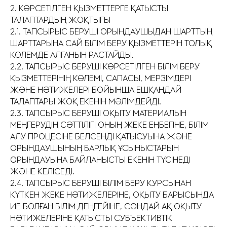
2. КӨРСЕТІЛГЕН ҚЫЗМЕТТЕРГЕ ҚАТЫСТЫ
ТАЛАПТАРДЫҢ ЖОҚТЫҒЫ
2.1. ТАПСЫРЫС БЕРУШІ ОРЫНДАУШЫДАН ШАРТТЫҢ
ШАРТТАРЫНА САЙ БІЛІМ БЕРУ ҚЫЗМЕТТЕРІН ТОЛЫҚ
КӨЛЕМДЕ АЛҒАНЫН РАСТАЙДЫ.
2.2. ТАПСЫРЫС БЕРУШІ КӨРСЕТІЛГЕН БІЛІМ БЕРУ
ҚЫЗМЕТТЕРІНІҢ КӨЛЕМІ, САПАСЫ, МЕРЗІМДЕРІ
ЖӘНЕ НӘТИЖЕЛЕРІ БОЙЫНША ЕШҚАНДАЙ
ТАЛАПТАРЫ ЖОҚ ЕКЕНІН МӘЛІМДЕЙДІ.
2.3. ТАПСЫРЫС БЕРУШІ ОҚЫТУ МАТЕРИАЛЫН
МЕҢГЕРУДІҢ СӘТТІЛІГІ ОНЫҢ ЖЕКЕ ЕҢБЕГІНЕ, БІЛІМ
АЛУ ПРОЦЕСІНЕ БЕЛСЕНДІ ҚАТЫСУЫНА ЖӘНЕ
ОРЫНДАУШЫНЫҢ БАРЛЫҚ ҰСЫНЫСТАРЫН
ОРЫНДАУЫНА БАЙЛАНЫСТЫ ЕКЕНІН ТҮСІНЕДІ
ЖӘНЕ КЕЛІСЕДІ.
2.4. ТАПСЫРЫС БЕРУШІ БІЛІМ БЕРУ КУРСЫНАН
КҮТКЕН ЖЕКЕ НӘТИЖЕЛЕРІНЕ, ОҚЫТУ БАРЫСЫНДА
ИЕ БОЛҒАН БІЛІМ ДЕҢГЕЙІНЕ, СОНДАЙ-АҚ ОҚЫТУ
НӘТИЖЕЛЕРІНЕ ҚАТЫСТЫ СУБЪЕКТИВТІК