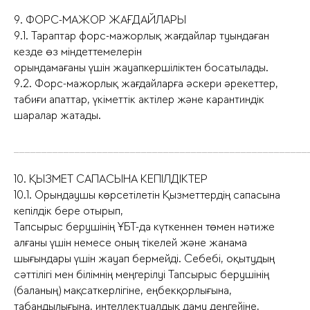
9. ФОРС-МАЖОР ЖАҒДАЙЛАРЫ
9.1. Тараптар форс-мажорлық жағдайлар туындаған
кезде өз міндеттемелерін
орындамағаны үшін жауапкершіліктен босатылады.
9.2. Форс-мажорлық жағдайларға әскери әрекеттер,
табиғи апаттар, үкіметтік актілер және карантиндік
шаралар жатады.
_____________________________________________________
10. ҚЫЗМЕТ САПАСЫНА КЕПІЛДІКТЕР
10.1. Орындаушы көрсетілетін Қызметтердің сапасына
кепілдік бере отырып,
Тапсырыс берушінің ҰБТ-да күткеннен төмен нәтиже
алғаны үшін немесе оның тікелей және жанама
шығындары үшін жауап бермейді. Себебі, оқытудың
сәттілігі мен білімнің меңгерілуі Тапсырыс берушінің
(баланың) мақсаткерлігіне, еңбекқорлығына,
табандылығына, интеллектуалдық даму деңгейіне,