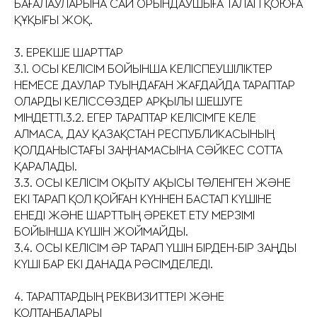
БАҒАЛАУЛАРЫНА САЙ ОРЫНДАУШЫҒА ТАЛАП ҚОЮҒА
ҚҰҚЫҒЫ ЖОҚ.
3. ЕРЕКШЕ ШАРТТАР
3.1. ОСЫ КЕЛІСІМ БОЙЫНША КЕЛІСПЕУШІЛІКТЕР
НЕМЕСЕ ДАУЛАР ТУЫНДАҒАН ЖАҒДАЙДА ТАРАПТАР
ОЛАРДЫ КЕЛІССӨЗДЕР АРҚЫЛЫ ШЕШУГЕ
МІНДЕТТІ.3.2. ЕГЕР ТАРАПТАР КЕЛІСІМГЕ КЕЛЕ
АЛМАСА, ДАУ ҚАЗАҚСТАН РЕСПУБЛИКАСЫНЫҢ
ҚОЛДАНЫСТАҒЫ ЗАҢНАМАСЫНА СӘЙКЕС СОТТА
ҚАРАЛАДЫ.
3.3. ОСЫ КЕЛІСІМ ОҚЫТУ АҚЫСЫ ТӨЛЕНГЕН ЖӘНЕ
ЕКІ ТАРАП ҚОЛ ҚОЙҒАН КҮННЕН БАСТАП КҮШІНЕ
ЕНЕДІ ЖӘНЕ ШАРТТЫҢ ӘРЕКЕТ ЕТУ МЕРЗІМІ
БОЙЫНША КҮШІН ЖОЙМАЙДЫ.
3.4. ОСЫ КЕЛІСІМ ӘР ТАРАП ҮШІН БІРДЕН-БІР ЗАҢДЫ
КҮШІ БАР ЕКІ ДАНАДА РӘСІМДЕЛЕДІ.
4. ТАРАПТАРДЫҢ РЕКВИЗИТТЕРІ ЖӘНЕ
ҚОЛТАҢБАЛАРЫ