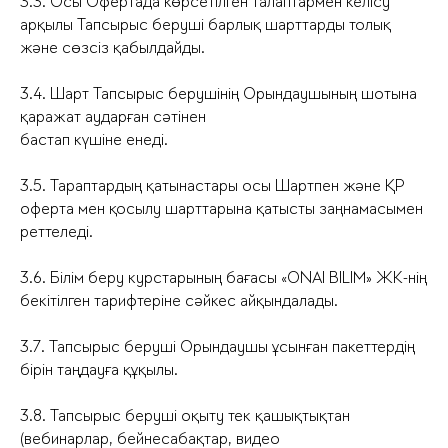
3.3. Осы Офертада көрсетілген талаптармен келісу
арқылы Тапсырыс беруші барлық шарттарды толық
және сөзсіз қабылдайды.
3.4. Шарт Тапсырыс берушінің Орындаушының шотына
қаражат аударған сәтінен
бастап күшіне енеді.
3.5. Тараптардың қатынастары осы Шартпен және ҚР
оферта мен қосылу шарттарына қатысты заңнамасымен
реттеледі.
3.6. Білім беру курстарының бағасы «ONAI BILIM» ЖК-нің
бекітілген тарифтеріне сәйкес айқындалады.
3.7. Тапсырыс беруші Орындаушы ұсынған пакеттердің
бірін таңдауға құқылы.
3.8. Тапсырыс беруші оқыту тек қашықтықтан
(вебинарлар, бейнесабақтар, видео