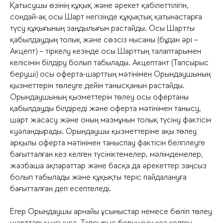
Қатысушы өзінің құқық және әрекет қабілеттілігін,
сондай-ақ осы Шарт негізінде құқықтық қатынастарға
түсу құқығының заңдылығын растайды. Осы Шартты
қабылдаудың толық және сөзсіз нысаны (бұдан әрі –
Акцепт) – тіркелу кезінде осы Шарттың талаптарымен
келісімін білдіру болып табылады. Акцептант (Тапсырыс
беруші) осы оферта-шарттың мәтінімен Орындаушының
қызметтерін төлеуге дейін танысқанын растайды.
Орындаушының қызметтерін төлеу осы офертаны
қабылдауды білдіреді және оферта мәтінімен танысу,
шарт жасасу және оның мазмұнын толық түсіну фактісін
куәландырады. Орындаушы қызметтеріне ақы төлеу
арқылы оферта мәтінімен таныспау фактісін белгілеуге
бағытталған кез келген түсініктемелер, мәлімдемелер,
жазбаша ақпараттар және басқа да әрекеттер заңсыз
болып табылады және құқықты теріс пайдалануға
бағытталған деп есептеледі.
Егер Орындаушы арнайы ұсыныстар немесе бөліп төлеу
шарттарын ұсынса, Тапсырыс берушінің кез келген