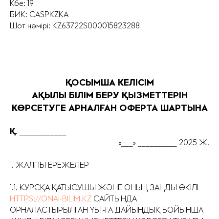
Кбе: 19
БИК: CASPKZKA
Шот нөмірі: KZ63722S000015823288
ҚОСЫМША КЕЛІСІМ
АҚЫЛЫ БІЛІМ БЕРУ ҚЫЗМЕТТЕРІН
КӨРСЕТУГЕ АРНАЛҒАН ОФЕРТА ШАРТЫНА
Қ
. ____________
«___» __________ 2025 Ж.
1. ЖАЛПЫ ЕРЕЖЕЛЕР
1.1. КУРСҚА ҚАТЫСУШЫ ЖӘНЕ ОНЫҢ ЗАҢДЫ ӨКІЛІ
HTTPS://ONAI-BILIM.KZ
САЙТЫНДА
ОРНАЛАСТЫРЫЛҒАН ҰБТ-ҒА ДАЙЫНДЫҚ БОЙЫНША