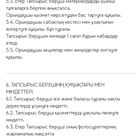
5.3. Егер Тапсырыс беруші материалдарды үшінші
тұлғаларға бергені анықталса,
Орындаушы қызмет көрсетуден бас тартуға құқылы.
5.4. Орындаушы сабақтың кестесі мен ұзақтығын
өзгертуге құқылы, бұл туралы
Тапсырыс берушіні кемінде 1 сағат бұрын хабардар
етеді.
5.5. Орындаушы акциялар мен жеңілдіктер енгізуге
құқылы.
_____________________________________________________
6. ТАПСЫРЫС БЕРУШІНІҢ ҚҰҚЫҚТАРЫ МЕН
МІНДЕТТЕРІ
6.1. Тапсырыс беруші өзі және баласы туралы нақты
деректерді ұсынуға міндетті.
6.2. Тапсырыс беруші қызметтерді уақтылы төлеуге
міндетті.
6.3. Егер Тапсырыс беруші оның фотосуреттерінің
жарнамалық мақсатта