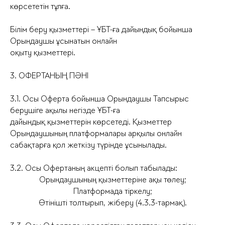
көрсететін тұлға.
Білім беру қызметтері – ҰБТ-ға дайындық бойынша
Орындаушы ұсынатын онлайн
оқыту қызметтері.
3. ОФЕРТАНЫҢ ПӘНІ
3.1. Осы Оферта бойынша Орындаушы Тапсырыс
берушіге ақылы негізде ҰБТ-ға
дайындық қызметтерін көрсетеді. Қызметтер
Орындаушының платформалары арқылы онлайн
сабақтарға қол жеткізу түрінде ұсынылады.
3.2. Осы Офертаның акцепті болып табылады:
Орындаушының қызметтеріне ақы төлеу;
Платформада тіркелу;
Өтінішті толтырып, жіберу (4.3.3-тармақ).