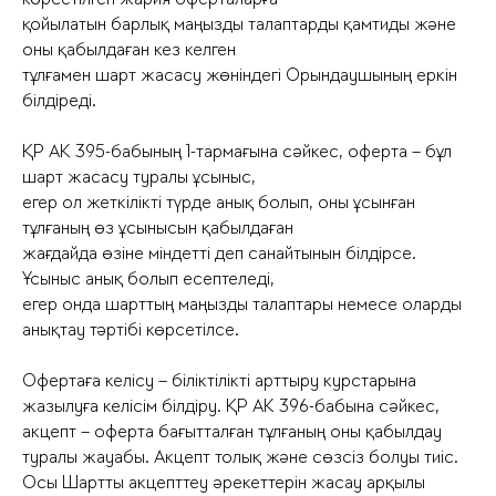
қойылатын барлық маңызды талаптарды қамтиды және
оны қабылдаған кез келген
тұлғамен шарт жасасу жөніндегі Орындаушының еркін
білдіреді.
ҚР АК 395-бабының 1-тармағына сәйкес, оферта – бұл
шарт жасасу туралы ұсыныс,
егер ол жеткілікті түрде анық болып, оны ұсынған
тұлғаның өз ұсынысын қабылдаған
жағдайда өзіне міндетті деп санайтынын білдірсе.
Ұсыныс анық болып есептеледі,
егер онда шарттың маңызды талаптары немесе оларды
анықтау тәртібі көрсетілсе.
Офертаға келісу – біліктілікті арттыру курстарына
жазылуға келісім білдіру. ҚР АК 396-бабына сәйкес,
акцепт – оферта бағытталған тұлғаның оны қабылдау
туралы жауабы. Акцепт толық және сөзсіз болуы тиіс.
Осы Шартты акцепттеу әрекеттерін жасау арқылы