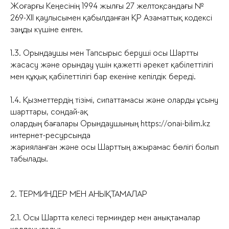
Жоғарғы Кеңесінің 1994 жылғы 27 желтоқсандағы №
269-XII қаулысымен қабылданған ҚР Азаматтық кодексі
заңды күшіне енген.
1.3. Орындаушы мен Тапсырыс беруші осы Шартты
жасасу және орындау үшін қажетті әрекет қабілеттілігі
мен құқық қабілеттілігі бар екеніне кепілдік береді.
1.4. Қызметтердің тізімі, сипаттамасы және оларды ұсыну
шарттары, сондай-ақ
олардың бағалары Орындаушының https://onai-bilim.kz
интернет-ресурсында
жарияланған және осы Шарттың ажырамас бөлігі болып
табылады.
2. ТЕРМИНДЕР МЕН АНЫҚТАМАЛАР
2.1. Осы Шартта келесі терминдер мен анықтамалар