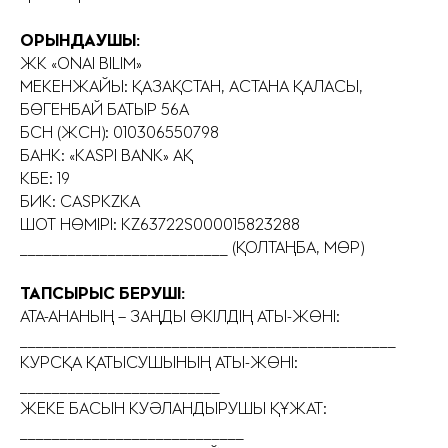
ОРЫНДАУШЫ:
ЖК «ONAI BILIM»
МЕКЕНЖАЙЫ: ҚАЗАҚСТАН, АСТАНА ҚАЛАСЫ,
БӨГЕНБАЙ БАТЫР 56А
БСН (ЖСН): 010306550798
БАНК: «KASPI BANK» АҚ
КБЕ: 19
БИК: CASPKZKA
ШОТ НӨМІРІ: KZ63722S000015823288
__________________________ (ҚОЛТАҢБА, МӨР)
ТАПСЫРЫС БЕРУШІ:
АТА-АНАНЫҢ – ЗАҢДЫ ӨКІЛДІҢ АТЫ-ЖӨНІ:
_______________________________________________
КУРСҚА ҚАТЫСУШЫНЫҢ АТЫ-ЖӨНІ:
_________________________
ЖЕКЕ БАСЫН КУӘЛАНДЫРУШЫ ҚҰЖАТ:
____________________________