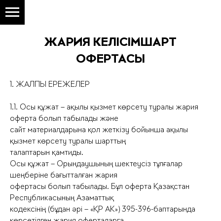
ЖАРИЯ КЕЛІСІМШАРТ
ОФЕРТАСЫ
1. ЖАЛПЫ ЕРЕЖЕЛЕР
1.1. Осы құжат – ақылы қызмет көрсету туралы жария
оферта болып табылады және
сайт материалдарына қол жеткізу бойынша ақылы
қызмет көрсету туралы шарттың
талаптарын қамтиды.
Осы құжат – Орындаушының шектеусіз тұлғалар
шеңберіне бағытталған жария
офертасы болып табылады. Бұл оферта Қазақстан
Республикасының Азаматтық
кодексінің (бұдан әрі – «ҚР АК») 395-396-баптарында
көрсетілген жария оферталарға