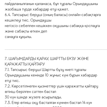
пайдаланылғанын қаламаса, бұл туралы Орындаушыны
жазбаша түрде хабардар етуі қажет.
6.4. Тапсырыс беруші (оның баласы) онлайн-сабақтарға
кешікпеуі тиіс. Орындаушы
негізсіз себеппен кешіккен оқушыны сабаққа қоспауға
және сабақты өткен деп
санауға құқылы.
_____________________________________________________
7. ШАҒЫМДАРДЫ ҚАРАУ, ШАРТТЫ БҰЗУ ЖӘНЕ
ҚАРАЖАТТЫ ҚАЙТАРУ
7.1. Тапсырыс беруші Шартты бұзу ниеті туралы
Орындаушыны кемінде 10 жұмыс күні бұрын хабардар
етуі тиіс.
7.2. Көрсетілмеген қызметтер үшін қаражатты қайтару
өтініш берілген сәттен бастап
30 күн ішінде жүзеге асырылады.
7.3. Егер өтініш оқу басталған күннен бастап 14 күн