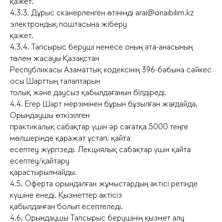
қажет.
4.3.3. Дұрыс сканерленген өтінімді arai@onaibilim.kz
электрондық поштасына жіберу
қажет.
4.3.4. Тапсырыс беруші немесе оның ата-анасының
төлем жасауы Қазақстан
Республикасы Азаматтық кодексінің 396-бабына сәйкес
осы Шарттың талаптарын
толық және даусыз қабылдағанын білдіреді.
4.4. Егер Шарт мерзімінен бұрын бұзылған жағдайда,
Орындаушы өткізілген
практикалық сабақтар үшін әр сағатқа 5000 теңге
мөлшерінде қаражат ұстап, қайта
есептеу жүргізеді. Лекциялық сабақтар үшін қайта
есептеу/қайтару
қарастырылмайды.
4.5. Оферта орындалған жұмыстардың актісі ретінде
күшіне енеді. Қызметтер актісіз
қабылданған болып есептеледі.
4.6. Орындаушы Тапсырыс берушінің қызмет алу