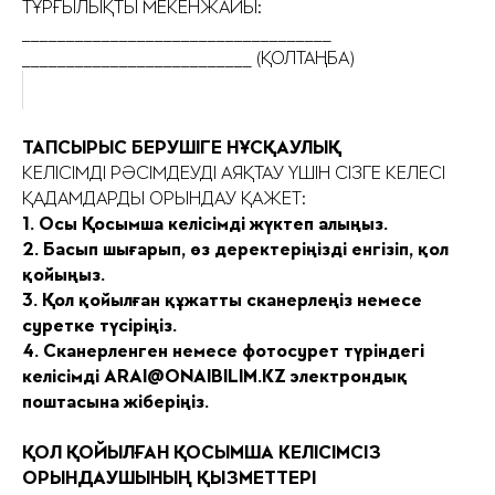
ТҰРҒЫЛЫҚТЫ МЕКЕНЖАЙЫ:
___________________________________
__________________________ (ҚОЛТАҢБА)
ТАПСЫРЫС БЕРУШІГЕ НҰСҚАУЛЫҚ
КЕЛІСІМДІ РӘСІМДЕУДІ АЯҚТАУ ҮШІН СІЗГЕ КЕЛЕСІ
ҚАДАМДАРДЫ ОРЫНДАУ ҚАЖЕТ:
1. Осы Қосымша келісімді жүктеп алыңыз.
2. Басып шығарып, өз деректеріңізді енгізіп, қол
қойыңыз.
3. Қол қойылған құжатты сканерлеңіз немесе
суретке түсіріңіз.
4. Сканерленген немесе фотосурет түріндегі
келісімді ARAI@ONAIBILIM.KZ электрондық
поштасына жіберіңіз.
ҚОЛ ҚОЙЫЛҒАН ҚОСЫМША КЕЛІСІМСІЗ
ОРЫНДАУШЫНЫҢ ҚЫЗМЕТТЕРІ