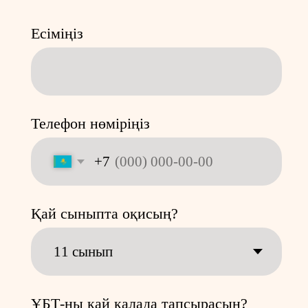
ҰБТ-ны қай қалада тапсырасын?
КІТАПШАНЫ
АЛУ