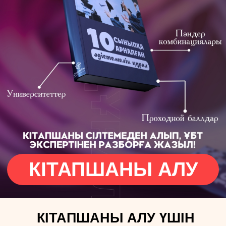
КІТАПШАНЫ АЛУ
КІТАПШАНЫ АЛУ ҮШІН
Есіміңіз
Телефон нөміріңіз
+7
Қай сыныпта оқисың?