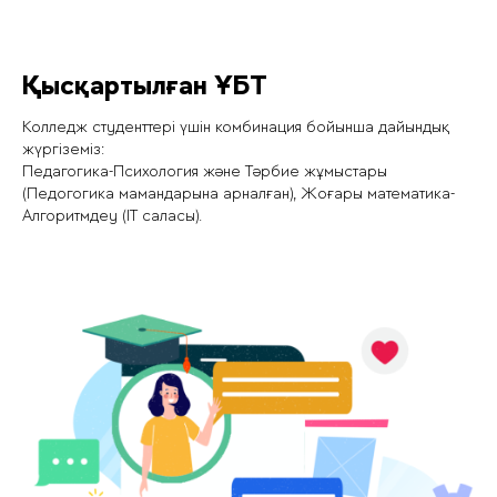
Қысқартылған ҰБТ
Колледж студенттері үшін комбинация бойынша дайындық
жүргіземіз:
Педагогика-Психология және Тәрбие жұмыстары
(Педогогика мамандарына арналған), Жоғары математика-
Алгоритмдеу (IT саласы).