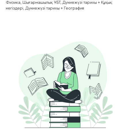
Физика, Шығармашылық ҰБТ, Дүниежүзі тарихы + Құқық
негіздері, Дүниежүзі тарихы + География