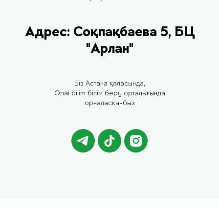
Адрес:
С
оқпақбаева 5, БЦ
"Арлан"
Біз Астана қаласында,
Onai bilim білім беру орталығында
орналасқанбыз