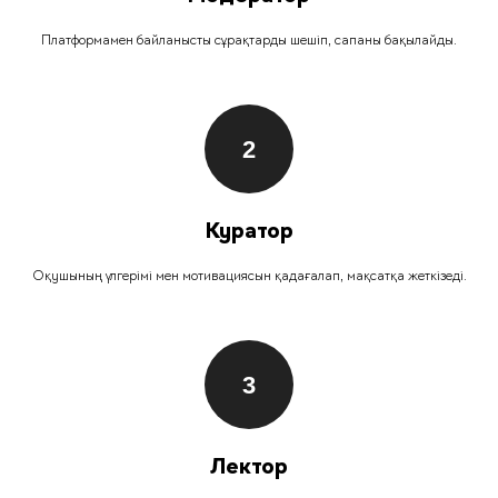
Платформамен байланысты сұрақтарды шешіп, сапаны бақылайды.
Куратор
Оқушының үлгерімі мен мотивациясын қадағалап, мақсатқа жеткізеді.
Лектор