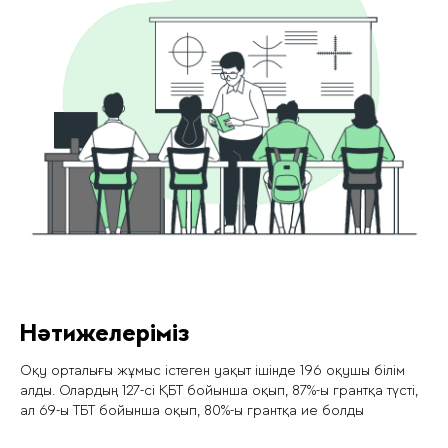
Нәтижелеріміз
Оқу орталығы жұмыс істеген уақыт ішінде 196 оқушы білім
алды. Олардың 127-сі ҚБТ бойынша оқып, 87%-ы грантқа түсті,
ал 69-ы ТБТ бойынша оқып, 80%-ы грантқа ие болды