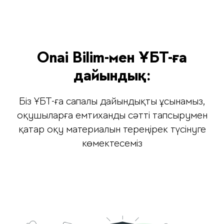
Onai Bilim-мен ҰБТ-ға
дайындық:
Біз ҰБТ-ға сапалы дайындықты ұсынамыз,
оқушыларға емтиханды сәтті тапсырумен
қатар оқу материалын тереңірек түсінуге
көмектесеміз