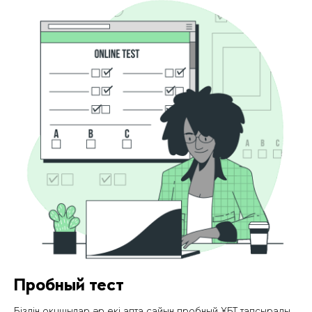
Пробный тест
Біздің оқушылар әр екі апта сайын пробный ҰБТ тапсырады.