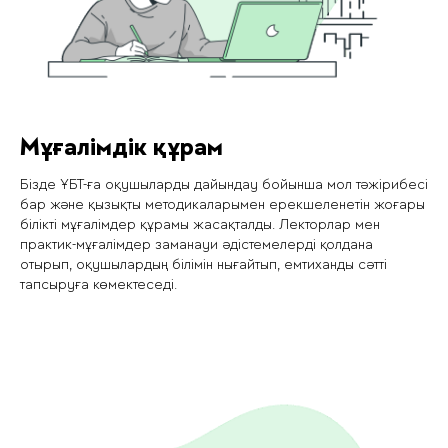
Мұғалімдік құрам
Бізде ҰБТ-ға оқушыларды дайындау бойынша мол тәжірибесі
бар және қызықты методикаларымен ерекшеленетін жоғары
білікті мұғалімдер құрамы жасақталды. Лекторлар мен
практик-мұғалімдер заманауи әдістемелерді қолдана
отырып, оқушылардың білімін нығайтып, емтиханды сәтті
тапсыруға көмектеседі.