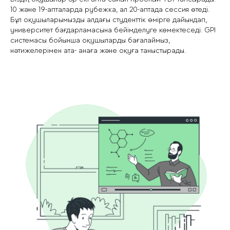
10 және 19-апталарда рубежка, ал 20-аптада сессия өтеді.
Бұл оқушыларымызды алдағы студенттік өмірге дайындап,
университет бағдарламасына бейімделуге көмектеседі. GPI
системасы бойынша оқушыларды бағалаймыз,
нәтижелерімен ата- анаға және оқуға таныстырады.