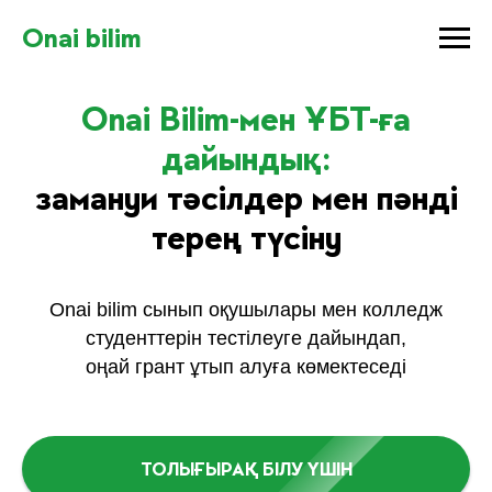
Onai bilim
Onai Bilim-мен ҰБТ-ға
дайындық:
замануи тәсілдер мен пәнді
терең түсіну
Onai bilim сынып оқушылары мен колледж
студенттерін тестілеуге дайындап,
оңай грант ұтып алуға көмектеседі
ТОЛЫҒЫРАҚ БІЛУ ҮШІН