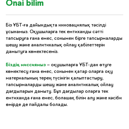
Onai bilim
Біз ҰБТ-ға дайындықта инновациялық тәсілді
ұсынамыз. Оқушыларға тек емтиханды сәтті
тапсыруға ғана емес, сонымен бірге тапсырмаларды
шешу және аналитикалық ойлау қабілеттерін
дамытуға көмектесеміз.
Біздің миссиямыз
– оқушыларға ҰБТ-дан өтуге
көмектесу ғана емес, сонымен қатар оларға оқу
материалының терең түсінігін қалыптастыру,
тапсырмаларды шешу және аналитикалық ойлау
дағдыларын дамыту. Бұл дағдылар оларға тек
емтиханда ғана емес, болашақ білім алу және кәсіби
өмірде де пайдалы болады.